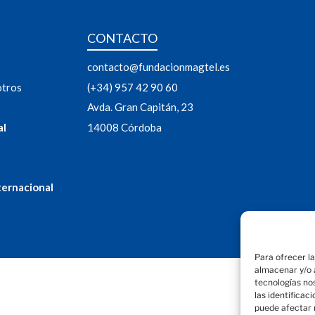
CONTACTO
contacto@fundacionmagtel.es
otros
(+34) 957 42 90 60
Avda. Gran Capitán, 23
al
14008 Córdoba
ternacional
Para ofrecer l
almacenar y/o a
tecnologías no
las identificac
puede afectar 