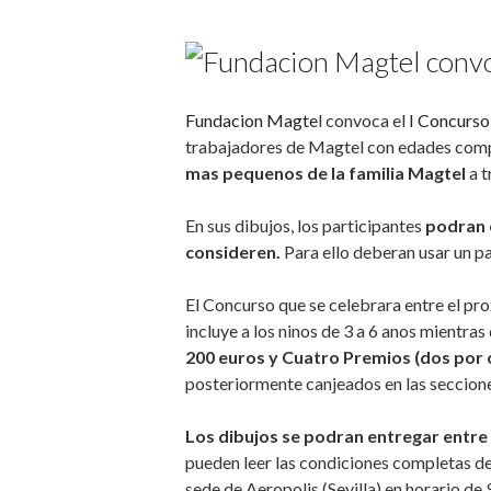
Fundacion Magte
l convoca el
I Concurso 
trabajadores de Magtel con edades compre
mas pequenos de la familia Magtel
a 
En sus dibujos, los participantes
podran e
consideren.
Para ello deberan usar un pa
El Concurso que se celebrara entre el p
incluye a los ninos de 3 a 6 anos mientras 
200 euros y Cuatro Premios (dos por 
posteriormente canjeados en las secciones
Los dibujos se podran entregar entre 
pueden leer las condiciones completas de
sede de Aeropolis (Sevilla) en horario de 