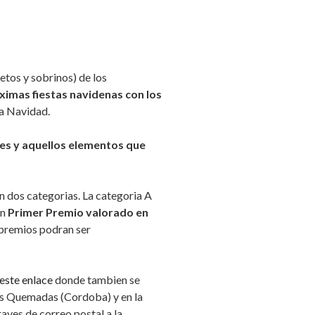
nietos y sobrinos) de los
oximas fiestas navidenas con los
la Navidad.
ces y aquellos elementos que
n dos categorias. La categoria A
un
Primer Premio valorado en
 premios podran ser
este enlace
donde tambien se
Las Quemadas (Cordoba) y en la
raves de correo postal a la