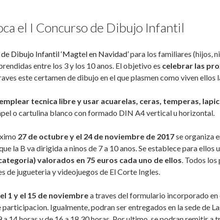
de Dibujo Infantil ‘Magtel en Navidad’
para los familiares (hijos, 
ndidas entre los 3 y los 10 anos. El objetivo es
celebrar las pr
traves este certamen de dibujo en el que plasmen como viven ellos 
mplear tecnica libre y usar acuarelas, ceras, temperas, lapi
pel o cartulina blanco con formado DIN A4 vertical u horizontal.
roximo
27 de octubre y el 24 de noviembre de 2017
se organiza e
que la B va dirigida a ninos de 7 a 10 anos. Se establece para ellos 
categoria) valorados en 75 euros cada uno de ellos
. Todos los
 de jugueteria y videojuegos de El Corte Ingles.
el 1 y el 15 de noviembre
a traves del formulario incorporado en
 participacion. Igualmente, podran ser entregados en la sede de 
9 a 14 horas y de 16 a 18.30 horas. Por ultimo, se podran remitir a t