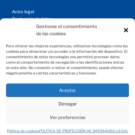
Aviso legal
Protección de datos
Política de cookies
Gestionar el consentimiento
© 2019 Fundación Magtel.
de las cookies
magtel.es
Para ofrecer las mejores experiencias, utilizamos tecnologías como las
cookies para almacenar y/o acceder a la información del dispositivo. El
consentimiento de estas tecnologías nos permitirá procesar datos
CONTACTO
como el comportamiento de navegación o las identificaciones únicas
en este sitio. No consentir o retirar el consentimiento, puede afectar
negativamente a ciertas características y funciones.
fundacion@magtel.es
(+34) 957 42 90 60
Parque Empresarial Las Quemadas
Aceptar
C/Gabriel Ramos Bejarano, 114
14014 Córdoba
Denegar
Ver preferencias
Política de cookies
POLÍTICA DE PROTECCIÓN DE DATOS
AVISO LEGAL