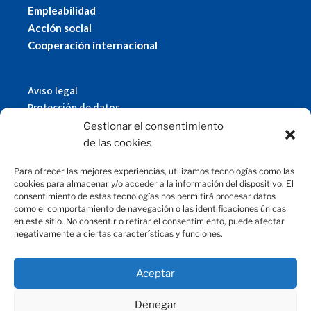
Empleabilidad
Acción social
Cooperación internacional
Aviso legal
Protección de datos
Política de cookies
Gestionar el consentimiento
© 2019 Fundación Magtel.
de las cookies
magtel.es
Para ofrecer las mejores experiencias, utilizamos tecnologías como las
cookies para almacenar y/o acceder a la información del dispositivo. El
consentimiento de estas tecnologías nos permitirá procesar datos
CONTACTO
como el comportamiento de navegación o las identificaciones únicas
en este sitio. No consentir o retirar el consentimiento, puede afectar
fundacion@magtel.es
negativamente a ciertas características y funciones.
(+34) 957 42 90 60
Parque Empresarial Las Quemadas
Aceptar
C/Gabriel Ramos Bejarano, 114
14014 Córdoba
Denegar