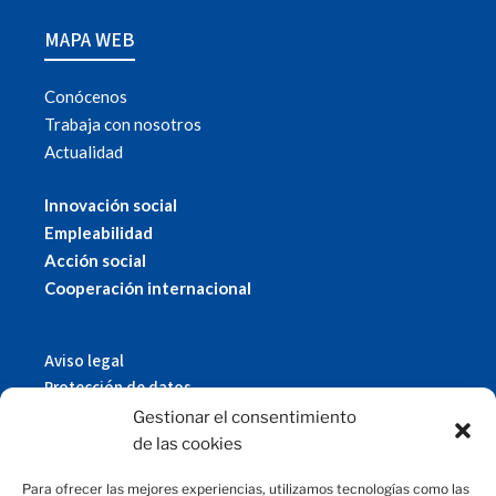
MAPA WEB
Conócenos
Trabaja con nosotros
Actualidad
Innovación social
Empleabilidad
Acción social
Cooperación internacional
Aviso legal
Protección de datos
Política de cookies
Gestionar el consentimiento
© 2019 Fundación Magtel.
de las cookies
magtel.es
Para ofrecer las mejores experiencias, utilizamos tecnologías como las