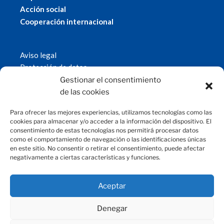
Acción social
Cooperación internacional
Aviso legal
Protección de datos
Política de cookies
Gestionar el consentimiento
© 2019 Fundación Magtel.
de las cookies
magtel.es
Para ofrecer las mejores experiencias, utilizamos tecnologías como las
cookies para almacenar y/o acceder a la información del dispositivo. El
consentimiento de estas tecnologías nos permitirá procesar datos
CONTACTO
como el comportamiento de navegación o las identificaciones únicas
en este sitio. No consentir o retirar el consentimiento, puede afectar
negativamente a ciertas características y funciones.
fundacion@magtel.es
(+34) 957 42 90 60
Parque Empresarial Las Quemadas
Aceptar
C/Gabriel Ramos Bejarano, 114
14014 Córdoba
Denegar