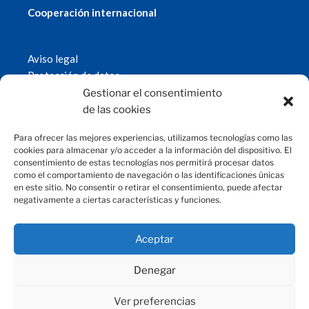
Cooperación internacional
Aviso legal
Protección de datos
Política de cookies
Gestionar el consentimiento
© 2019 Fundación Magtel.
de las cookies
magtel.es
Para ofrecer las mejores experiencias, utilizamos tecnologías como las
cookies para almacenar y/o acceder a la información del dispositivo. El
consentimiento de estas tecnologías nos permitirá procesar datos
CONTACTO
como el comportamiento de navegación o las identificaciones únicas
en este sitio. No consentir o retirar el consentimiento, puede afectar
negativamente a ciertas características y funciones.
fundacion@magtel.es
(+34) 957 42 90 60
Parque Empresarial Las Quemadas
Aceptar
C/Gabriel Ramos Bejarano, 114
14014 Córdoba
Denegar
Ver preferencias