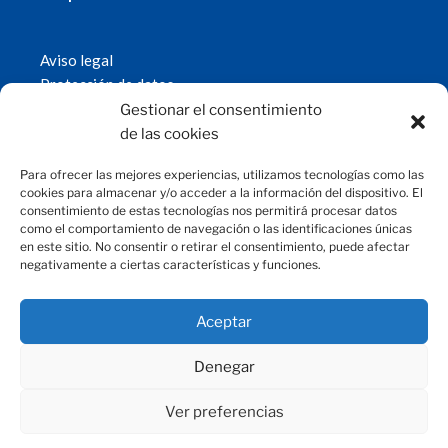
Aviso legal
Protección de datos
Política de cookies
Gestionar el consentimiento
© 2019 Fundación Magtel.
de las cookies
magtel.es
Para ofrecer las mejores experiencias, utilizamos tecnologías como las
cookies para almacenar y/o acceder a la información del dispositivo. El
consentimiento de estas tecnologías nos permitirá procesar datos
CONTACTO
como el comportamiento de navegación o las identificaciones únicas
en este sitio. No consentir o retirar el consentimiento, puede afectar
negativamente a ciertas características y funciones.
fundacion@magtel.es
(+34) 957 42 90 60
Parque Empresarial Las Quemadas
Aceptar
C/Gabriel Ramos Bejarano, 114
14014 Córdoba
Denegar
Ver preferencias