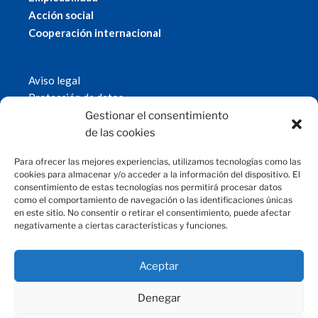
Acción social
Cooperación internacional
Aviso legal
Protección de datos
Política de cookies
Gestionar el consentimiento
© 2019 Fundación Magtel.
de las cookies
magtel.es
Para ofrecer las mejores experiencias, utilizamos tecnologías como las
cookies para almacenar y/o acceder a la información del dispositivo. El
consentimiento de estas tecnologías nos permitirá procesar datos
CONTACTO
como el comportamiento de navegación o las identificaciones únicas
en este sitio. No consentir o retirar el consentimiento, puede afectar
negativamente a ciertas características y funciones.
fundacion@magtel.es
(+34) 957 42 90 60
Parque Empresarial Las Quemadas
Aceptar
C/Gabriel Ramos Bejarano, 114
14014 Córdoba
Denegar