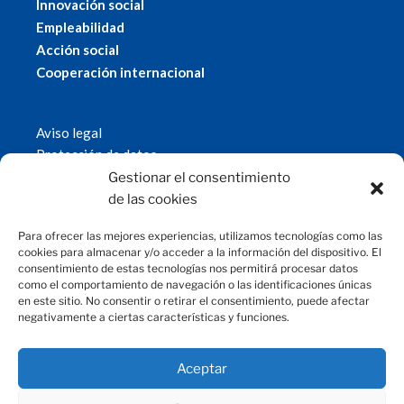
Innovación social
Empleabilidad
Acción social
Cooperación internacional
Aviso legal
Protección de datos
Política de cookies
Gestionar el consentimiento
© 2019 Fundación Magtel.
de las cookies
magtel.es
Para ofrecer las mejores experiencias, utilizamos tecnologías como las
cookies para almacenar y/o acceder a la información del dispositivo. El
consentimiento de estas tecnologías nos permitirá procesar datos
CONTACTO
como el comportamiento de navegación o las identificaciones únicas
en este sitio. No consentir o retirar el consentimiento, puede afectar
negativamente a ciertas características y funciones.
fundacion@magtel.es
(+34) 957 42 90 60
Parque Empresarial Las Quemadas
Aceptar
C/Gabriel Ramos Bejarano, 114
14014 Córdoba