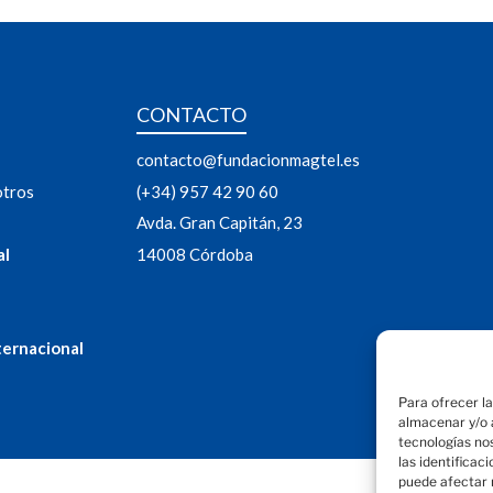
CONTACTO
contacto@fundacionmagtel.es
otros
(+34) 957 42 90 60
Avda. Gran Capitán, 23
al
14008 Córdoba
ternacional
Para ofrecer l
almacenar y/o a
tecnologías no
las identificac
puede afectar 