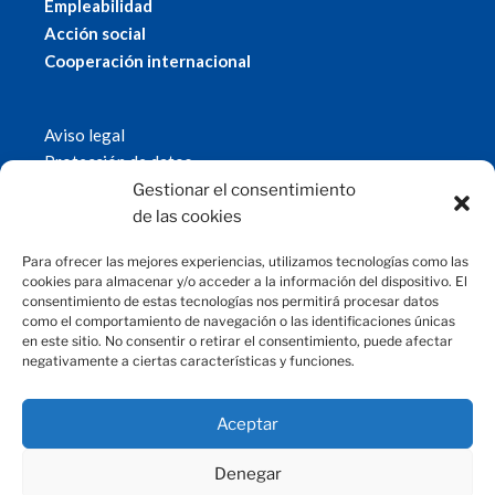
Empleabilidad
Acción social
Cooperación internacional
Aviso legal
Protección de datos
Política de cookies
Gestionar el consentimiento
© 2019 Fundación Magtel.
de las cookies
magtel.es
Para ofrecer las mejores experiencias, utilizamos tecnologías como las
cookies para almacenar y/o acceder a la información del dispositivo. El
consentimiento de estas tecnologías nos permitirá procesar datos
CONTACTO
como el comportamiento de navegación o las identificaciones únicas
en este sitio. No consentir o retirar el consentimiento, puede afectar
negativamente a ciertas características y funciones.
fundacion@magtel.es
(+34) 957 42 90 60
Parque Empresarial Las Quemadas
Aceptar
C/Gabriel Ramos Bejarano, 114
14014 Córdoba
Denegar