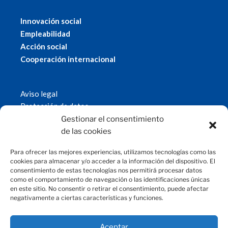
Innovación social
Empleabilidad
Acción social
Cooperación internacional
Aviso legal
Protección de datos
Política de cookies
Gestionar el consentimiento
© 2019 Fundación Magtel.
de las cookies
magtel.es
Para ofrecer las mejores experiencias, utilizamos tecnologías como las
cookies para almacenar y/o acceder a la información del dispositivo. El
consentimiento de estas tecnologías nos permitirá procesar datos
CONTACTO
como el comportamiento de navegación o las identificaciones únicas
en este sitio. No consentir o retirar el consentimiento, puede afectar
negativamente a ciertas características y funciones.
fundacion@magtel.es
(+34) 957 42 90 60
Parque Empresarial Las Quemadas
Aceptar
C/Gabriel Ramos Bejarano, 114