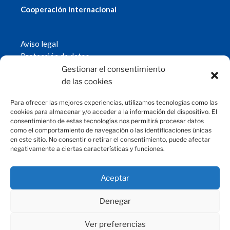
Cooperación internacional
Aviso legal
Protección de datos
Política de cookies
Gestionar el consentimiento
© 2019 Fundación Magtel.
de las cookies
magtel.es
Para ofrecer las mejores experiencias, utilizamos tecnologías como las
cookies para almacenar y/o acceder a la información del dispositivo. El
consentimiento de estas tecnologías nos permitirá procesar datos
CONTACTO
como el comportamiento de navegación o las identificaciones únicas
en este sitio. No consentir o retirar el consentimiento, puede afectar
negativamente a ciertas características y funciones.
fundacion@magtel.es
(+34) 957 42 90 60
Parque Empresarial Las Quemadas
Aceptar
C/Gabriel Ramos Bejarano, 114
14014 Córdoba
Denegar
Ver preferencias