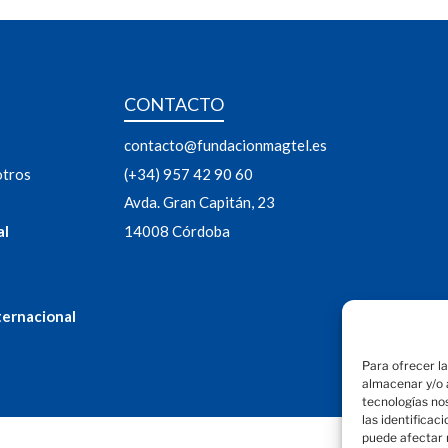
CONTACTO
contacto@fundacionmagtel.es
otros
(+34) 957 42 90 60
Avda. Gran Capitán, 23
al
14008 Córdoba
ternacional
Para ofrecer l
almacenar y/o a
tecnologías no
las identificac
puede afectar 