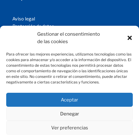
Aviso legal
Protección de datos
Política de cookies
Gestionar el consentimiento
© 2019 Fundación Magtel.
de las cookies
magtel.es
Para ofrecer las mejores experiencias, utilizamos tecnologías como las
cookies para almacenar y/o acceder a la información del dispositivo. El
consentimiento de estas tecnologías nos permitirá procesar datos
CONTACTO
como el comportamiento de navegación o las identificaciones únicas
en este sitio. No consentir o retirar el consentimiento, puede afectar
negativamente a ciertas características y funciones.
fundacion@magtel.es
(+34) 957 42 90 60
Parque Empresarial Las Quemadas
Aceptar
C/Gabriel Ramos Bejarano, 114
14014 Córdoba
Denegar
Ver preferencias