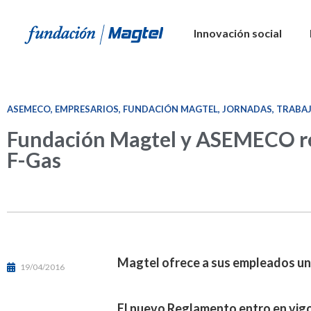
Innovación social
ASEMECO
,
EMPRESARIOS
,
FUNDACIÓN MAGTEL
,
JORNADAS
,
TRABA
Fundación Magtel y ASEMECO re
F-Gas
Magtel ofrece a sus empleados un
19/04/2016
El nuevo Reglamento entro en vigor