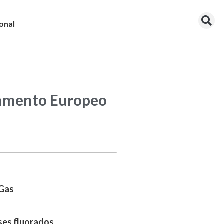
onal
lamento Europeo
-Gas
ases fluorados