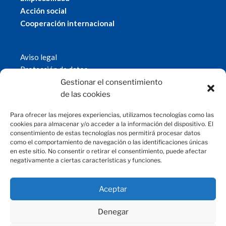
Acción social
Cooperación internacional
Aviso legal
Protección de datos
Política de cookies
Gestionar el consentimiento
© 2019 Fundación Magtel.
de las cookies
magtel.es
Para ofrecer las mejores experiencias, utilizamos tecnologías como las
cookies para almacenar y/o acceder a la información del dispositivo. El
consentimiento de estas tecnologías nos permitirá procesar datos
CONTACTO
como el comportamiento de navegación o las identificaciones únicas
en este sitio. No consentir o retirar el consentimiento, puede afectar
negativamente a ciertas características y funciones.
fundacion@magtel.es
(+34) 957 42 90 60
Parque Empresarial Las Quemadas
Aceptar
C/Gabriel Ramos Bejarano, 114
14014 Córdoba
Denegar