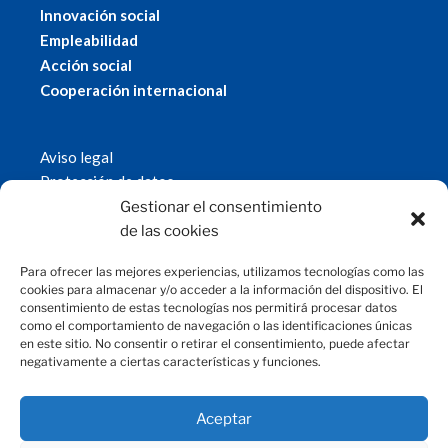
Innovación social
Empleabilidad
Acción social
Cooperación internacional
Aviso legal
Protección de datos
Política de cookies
Gestionar el consentimiento
© 2019 Fundación Magtel.
de las cookies
magtel.es
Para ofrecer las mejores experiencias, utilizamos tecnologías como las
cookies para almacenar y/o acceder a la información del dispositivo. El
consentimiento de estas tecnologías nos permitirá procesar datos
CONTACTO
como el comportamiento de navegación o las identificaciones únicas
en este sitio. No consentir o retirar el consentimiento, puede afectar
negativamente a ciertas características y funciones.
fundacion@magtel.es
(+34) 957 42 90 60
Parque Empresarial Las Quemadas
Aceptar
C/Gabriel Ramos Bejarano, 114
14014 Córdoba