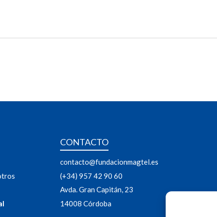
CONTACTO
contacto@fundacionmagtel.es
otros
(+34) 957 42 90 60
Avda. Gran Capitán, 23
al
14008 Córdoba