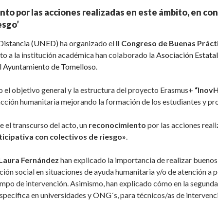
to por las acciones realizadas en este ámbito, en con
esgo’
 Distancia (UNED)
ha organizado el
II Congreso de Buenas Prácti
to a la institución académica han colaborado la
Asociación Estatal
l
Ayuntamiento de Tomelloso
.
o el objetivo general y la estructura del proyecto Erasmus+
“Inov
a acción humanitaria mejorando la formación de los estudiantes y pr
te el transcurso del acto, un
reconocimiento
por las acciones real
icipativa con colectivos de riesgo»
.
Laura Fernández
han explicado la importancia de realizar bueno
nción social en situaciones de ayuda humanitaria y/o de atención a 
ampo de intervención. Asimismo, han explicado cómo en la segunda
specífica en universidades y ONG´s, para técnicos/as de intervenci