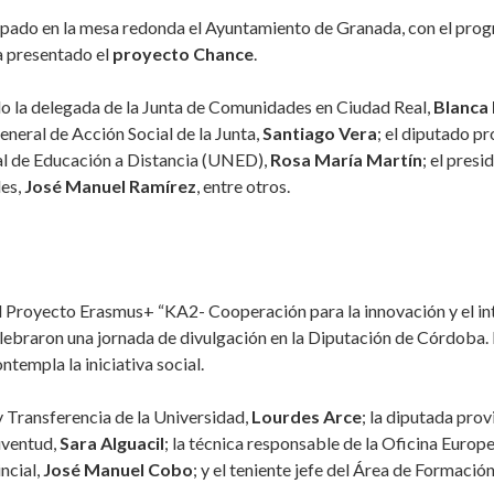
pado en la mesa redonda el Ayuntamiento de Granada, con el prog
a presentado el
proyecto Chance
.
ido la delegada de la Junta de Comunidades en Ciudad Real,
Blanca
 general de Acción Social de la Junta,
Santiago Vera
; el diputado pr
nal de Educación a Distancia (UNED),
Rosa María Martín
; el pres
les,
José Manuel Ramírez
, entre otros.
el Proyecto Erasmus+ “KA2- Cooperación para la innovación y el i
ebraron una jornada de divulgación en la Diputación de Córdoba. 
ntempla la iniciativa social.
y Transferencia de la Universidad,
Lourdes Arce
; la diputada pro
uventud,
Sara Alguacil
; la técnica responsable de la Oficina Europ
incial,
José Manuel Cobo
; y el teniente jefe del Área de Formaci