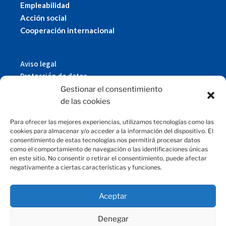
Empleabilidad
Acción social
Cooperación internacional
Aviso legal
Protección de datos
Política de cookies
Gestionar el consentimiento
© 2019 Fundación Magtel.
de las cookies
magtel.es
Para ofrecer las mejores experiencias, utilizamos tecnologías como las
cookies para almacenar y/o acceder a la información del dispositivo. El
consentimiento de estas tecnologías nos permitirá procesar datos
CONTACTO
como el comportamiento de navegación o las identificaciones únicas
en este sitio. No consentir o retirar el consentimiento, puede afectar
negativamente a ciertas características y funciones.
fundacion@magtel.es
(+34) 957 42 90 60
Parque Empresarial Las Quemadas
Aceptar
C/Gabriel Ramos Bejarano, 114
14014 Córdoba
Denegar