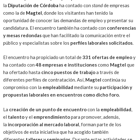
la
Diputación de Córdoba
ha contado con
stand
de empresas
como la de
Magtel
, donde los visitantes han tenido la
oportunidad de conocer las demandas de empleo y presentar su
candidatura. El encuentro también ha contado con
conferencias
y mesas redondas
que han facilitado la comunicación entre el
público y especialistas sobre los
perfiles laborales solicitados
.
El encuentro ha propiciado un total de
331 ofertas de empleo
y
ha contado con
48 empresas e instituciones
como
Magtel
que
ha ofertado hasta
cinco puestos de trabajo
a través de
diferentes perfiles de contratación. Así,
Magtel
continúa su
compromiso con la
empleabilidad
mediante su
participación y
propuestas laborales en encuentros como dicho foro.
La
creación de un punto de encuentro
con la
empleabilidad
,
el
talento
y el
emprendimiento
para promover, además,
la
incorporación al mercado laboral
, forman parte de los
objetivos de esta iniciativa que ha acogido también
diferentes
talleres y seminarios
. Durante estas actividades se