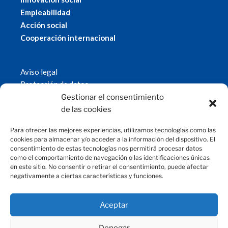
Empleabilidad
Acción social
Cooperación internacional
Aviso legal
Protección de datos
Política de cookies
Gestionar el consentimiento
© 2019 Fundación Magtel.
de las cookies
magtel.es
Para ofrecer las mejores experiencias, utilizamos tecnologías como las
cookies para almacenar y/o acceder a la información del dispositivo. El
consentimiento de estas tecnologías nos permitirá procesar datos
CONTACTO
como el comportamiento de navegación o las identificaciones únicas
en este sitio. No consentir o retirar el consentimiento, puede afectar
negativamente a ciertas características y funciones.
fundacion@magtel.es
(+34) 957 42 90 60
Parque Empresarial Las Quemadas
Aceptar
C/Gabriel Ramos Bejarano, 114
14014 Córdoba
Denegar