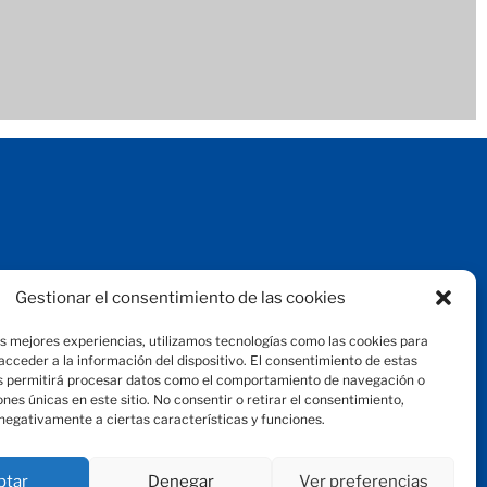
Aviso legal
Gestionar el consentimiento de las cookies
Protección de datos
Política de privacidad
as mejores experiencias, utilizamos tecnologías como las cookies para
Política de cookies
cceder a la información del dispositivo. El consentimiento de estas
© 2024 Fundación Magtel
s permitirá procesar datos como el comportamiento de navegación o
fundacion
magtel.es
iones únicas en este sitio. No consentir o retirar el consentimiento,
negativamente a ciertas características y funciones.
ptar
Denegar
Ver preferencias