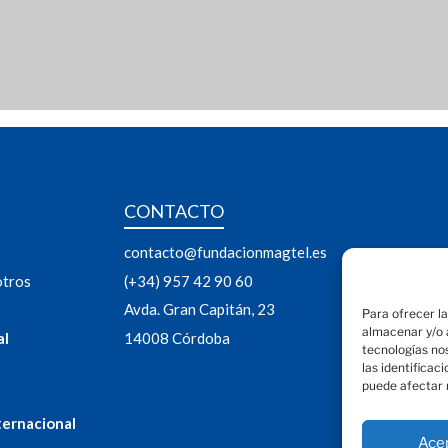
CONTACTO
contacto@fundacionmagtel.es
otros
(+34) 957 42 90 60
Avda. Gran Capitán, 23
Para ofrecer l
almacenar y/o a
al
14008 Córdoba
tecnologías no
las identificac
puede afectar 
ternacional
Ace