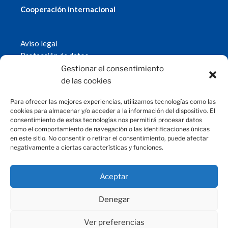
Cooperación internacional
Aviso legal
Protección de datos
Política de cookies
Gestionar el consentimiento
© 2019 Fundación Magtel.
de las cookies
magtel.es
Para ofrecer las mejores experiencias, utilizamos tecnologías como las
cookies para almacenar y/o acceder a la información del dispositivo. El
consentimiento de estas tecnologías nos permitirá procesar datos
CONTACTO
como el comportamiento de navegación o las identificaciones únicas
en este sitio. No consentir o retirar el consentimiento, puede afectar
negativamente a ciertas características y funciones.
fundacion@magtel.es
(+34) 957 42 90 60
Parque Empresarial Las Quemadas
Aceptar
C/Gabriel Ramos Bejarano, 114
14014 Córdoba
Denegar
Ver preferencias