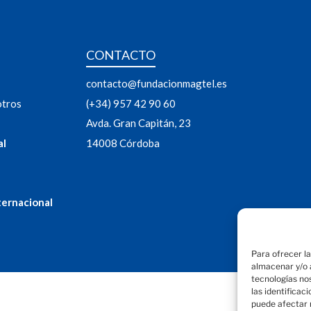
CONTACTO
contacto@fundacionmagtel.es
otros
(+34) 957 42 90 60
Avda. Gran Capitán, 23
al
14008 Córdoba
ternacional
Para ofrecer l
almacenar y/o a
tecnologías no
las identificac
puede afectar 