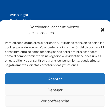
Aviso legal
Protección de datos
Política de cookies
Gestionar el consentimiento
© 2019 Fundación Magtel.
de las cookies
magtel.es
Para ofrecer las mejores experiencias, utilizamos tecnologías como las
cookies para almacenar y/o acceder a la información del dispositivo. El
consentimiento de estas tecnologías nos permitirá procesar datos
CONTACTO
como el comportamiento de navegación o las identificaciones únicas
en este sitio. No consentir o retirar el consentimiento, puede afectar
negativamente a ciertas características y funciones.
fundacion@magtel.es
(+34) 957 42 90 60
Parque Empresarial Las Quemadas
Aceptar
C/Gabriel Ramos Bejarano, 114
14014 Córdoba
Denegar
Ver preferencias