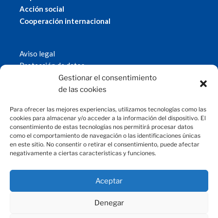
Acción social
Cooperación internacional
Aviso legal
Protección de datos
Política de cookies
Gestionar el consentimiento
© 2019 Fundación Magtel.
de las cookies
magtel.es
Para ofrecer las mejores experiencias, utilizamos tecnologías como las
cookies para almacenar y/o acceder a la información del dispositivo. El
consentimiento de estas tecnologías nos permitirá procesar datos
CONTACTO
como el comportamiento de navegación o las identificaciones únicas
en este sitio. No consentir o retirar el consentimiento, puede afectar
negativamente a ciertas características y funciones.
fundacion@magtel.es
(+34) 957 42 90 60
Parque Empresarial Las Quemadas
Aceptar
C/Gabriel Ramos Bejarano, 114
14014 Córdoba
Denegar