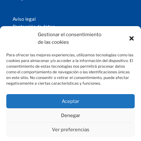
Aviso legal
Protección de datos
Política de cookies
Gestionar el consentimiento
© 2019 Fundación Magtel.
de las cookies
magtel.es
Para ofrecer las mejores experiencias, utilizamos tecnologías como las
cookies para almacenar y/o acceder a la información del dispositivo. El
consentimiento de estas tecnologías nos permitirá procesar datos
CONTACTO
como el comportamiento de navegación o las identificaciones únicas
en este sitio. No consentir o retirar el consentimiento, puede afectar
negativamente a ciertas características y funciones.
fundacion@magtel.es
(+34) 957 42 90 60
Parque Empresarial Las Quemadas
Aceptar
C/Gabriel Ramos Bejarano, 114
14014 Córdoba
Denegar
Ver preferencias