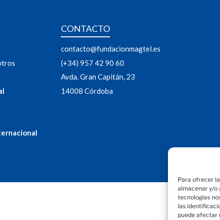
CONTACTO
contacto@fundacionmagtel.es
otros
(+34) 957 42 90 60
Avda. Gran Capitán, 23
al
14008 Córdoba
ternacional
Para ofrecer l
almacenar y/o a
tecnologías no
las identificac
puede afectar 