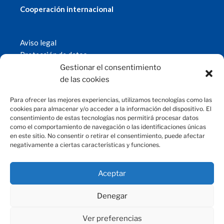
Cooperación internacional
Aviso legal
Protección de datos
Política de cookies
Gestionar el consentimiento
© 2019 Fundación Magtel.
de las cookies
magtel.es
Para ofrecer las mejores experiencias, utilizamos tecnologías como las
cookies para almacenar y/o acceder a la información del dispositivo. El
consentimiento de estas tecnologías nos permitirá procesar datos
CONTACTO
como el comportamiento de navegación o las identificaciones únicas
en este sitio. No consentir o retirar el consentimiento, puede afectar
negativamente a ciertas características y funciones.
fundacion@magtel.es
(+34) 957 42 90 60
Parque Empresarial Las Quemadas
Aceptar
C/Gabriel Ramos Bejarano, 114
14014 Córdoba
Denegar
Ver preferencias