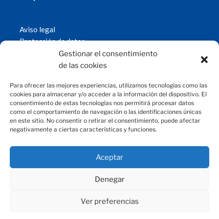
Aviso legal
Protección de datos
Política de cookies
Gestionar el consentimiento
© 2019 Fundación Magtel.
de las cookies
magtel.es
Para ofrecer las mejores experiencias, utilizamos tecnologías como las
cookies para almacenar y/o acceder a la información del dispositivo. El
consentimiento de estas tecnologías nos permitirá procesar datos
CONTACTO
como el comportamiento de navegación o las identificaciones únicas
en este sitio. No consentir o retirar el consentimiento, puede afectar
negativamente a ciertas características y funciones.
fundacion@magtel.es
(+34) 957 42 90 60
Parque Empresarial Las Quemadas
Aceptar
C/Gabriel Ramos Bejarano, 114
14014 Córdoba
Denegar
Ver preferencias