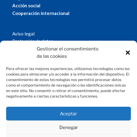
Acción social
Cooperación internacional
Aviso legal
Protección de datos
Política de cookies
Gestionar el consentimiento
© 2019 Fundación Magtel.
de las cookies
magtel.es
Para ofrecer las mejores experiencias, utilizamos tecnologías como las
cookies para almacenar y/o acceder a la información del dispositivo. El
consentimiento de estas tecnologías nos permitirá procesar datos
CONTACTO
como el comportamiento de navegación o las identificaciones únicas
en este sitio. No consentir o retirar el consentimiento, puede afectar
negativamente a ciertas características y funciones.
fundacion@magtel.es
(+34) 957 42 90 60
Parque Empresarial Las Quemadas
Aceptar
C/Gabriel Ramos Bejarano, 114
14014 Córdoba
Denegar