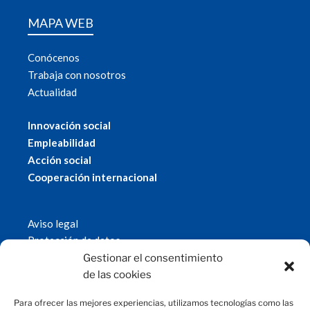
MAPA WEB
Conócenos
Trabaja con nosotros
Actualidad
Innovación social
Empleabilidad
Acción social
Cooperación internacional
Aviso legal
Protección de datos
Política de cookies
Gestionar el consentimiento
© 2019 Fundación Magtel.
de las cookies
magtel.es
Para ofrecer las mejores experiencias, utilizamos tecnologías como las