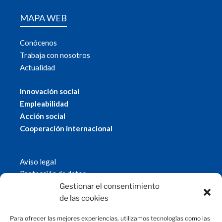
MAPA WEB
Conócenos
Trabaja con nosotros
Actualidad
Innovación social
Empleabilidad
Acción social
Cooperación internacional
Aviso legal
Protección de datos
Política de cookies
Gestionar el consentimiento
© 2019 Fundación Magtel.
de las cookies
magtel.es
Para ofrecer las mejores experiencias, utilizamos tecnologías como las