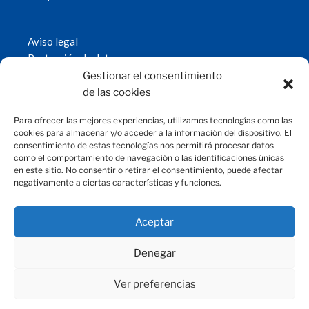
Aviso legal
Protección de datos
Política de cookies
Gestionar el consentimiento
© 2019 Fundación Magtel.
de las cookies
magtel.es
Para ofrecer las mejores experiencias, utilizamos tecnologías como las
cookies para almacenar y/o acceder a la información del dispositivo. El
consentimiento de estas tecnologías nos permitirá procesar datos
CONTACTO
como el comportamiento de navegación o las identificaciones únicas
en este sitio. No consentir o retirar el consentimiento, puede afectar
negativamente a ciertas características y funciones.
fundacion@magtel.es
(+34) 957 42 90 60
Parque Empresarial Las Quemadas
Aceptar
C/Gabriel Ramos Bejarano, 114
14014 Córdoba
Denegar
Ver preferencias