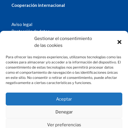
Cooperación internacional
Aviso legal
Protección de datos
Política de cookies
Gestionar el consentimiento
© 2019 Fundación Magtel.
de las cookies
magtel.es
Para ofrecer las mejores experiencias, utilizamos tecnologías como las
cookies para almacenar y/o acceder a la información del dispositivo. El
consentimiento de estas tecnologías nos permitirá procesar datos
CONTACTO
como el comportamiento de navegación o las identificaciones únicas
en este sitio. No consentir o retirar el consentimiento, puede afectar
negativamente a ciertas características y funciones.
fundacion@magtel.es
(+34) 957 42 90 60
Parque Empresarial Las Quemadas
Aceptar
C/Gabriel Ramos Bejarano, 114
14014 Córdoba
Denegar
Ver preferencias