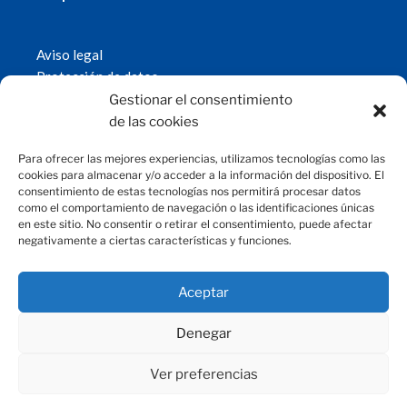
Aviso legal
Protección de datos
Política de cookies
Gestionar el consentimiento
© 2019 Fundación Magtel.
de las cookies
magtel.es
Para ofrecer las mejores experiencias, utilizamos tecnologías como las
cookies para almacenar y/o acceder a la información del dispositivo. El
consentimiento de estas tecnologías nos permitirá procesar datos
CONTACTO
como el comportamiento de navegación o las identificaciones únicas
en este sitio. No consentir o retirar el consentimiento, puede afectar
negativamente a ciertas características y funciones.
fundacion@magtel.es
(+34) 957 42 90 60
Parque Empresarial Las Quemadas
Aceptar
C/Gabriel Ramos Bejarano, 114
14014 Córdoba
Denegar
Ver preferencias