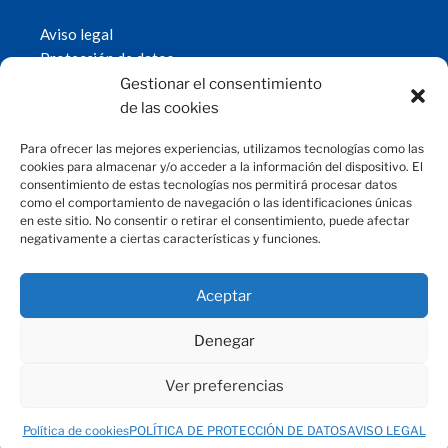
Aviso legal
Protección de datos
Política de cookies
Gestionar el consentimiento
© 2019 Fundación Magtel.
de las cookies
magtel.es
Para ofrecer las mejores experiencias, utilizamos tecnologías como las
cookies para almacenar y/o acceder a la información del dispositivo. El
consentimiento de estas tecnologías nos permitirá procesar datos
CONTACTO
como el comportamiento de navegación o las identificaciones únicas
en este sitio. No consentir o retirar el consentimiento, puede afectar
negativamente a ciertas características y funciones.
fundacion@magtel.es
(+34) 957 42 90 60
Parque Empresarial Las Quemadas
Aceptar
C/Gabriel Ramos Bejarano, 114
14014 Córdoba
Denegar
Ver preferencias
Política de cookies
POLÍTICA DE PROTECCIÓN DE DATOS
AVISO LEGAL