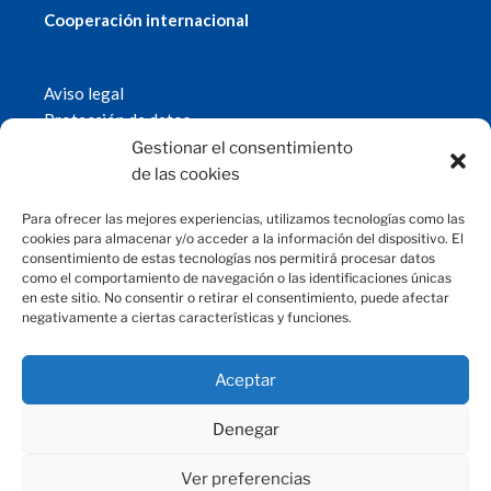
Cooperación internacional
Aviso legal
Protección de datos
Política de cookies
Gestionar el consentimiento
© 2019 Fundación Magtel.
de las cookies
magtel.es
Para ofrecer las mejores experiencias, utilizamos tecnologías como las
cookies para almacenar y/o acceder a la información del dispositivo. El
consentimiento de estas tecnologías nos permitirá procesar datos
CONTACTO
como el comportamiento de navegación o las identificaciones únicas
en este sitio. No consentir o retirar el consentimiento, puede afectar
negativamente a ciertas características y funciones.
fundacion@magtel.es
(+34) 957 42 90 60
Parque Empresarial Las Quemadas
Aceptar
C/Gabriel Ramos Bejarano, 114
14014 Córdoba
Denegar
Ver preferencias