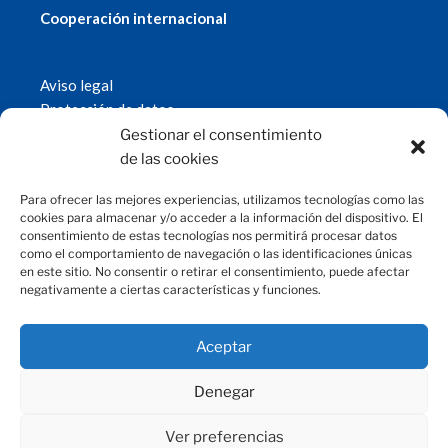
Cooperación internacional
Aviso legal
Protección de datos
Política de cookies
Gestionar el consentimiento
© 2019 Fundación Magtel.
de las cookies
magtel.es
Para ofrecer las mejores experiencias, utilizamos tecnologías como las
cookies para almacenar y/o acceder a la información del dispositivo. El
consentimiento de estas tecnologías nos permitirá procesar datos
CONTACTO
como el comportamiento de navegación o las identificaciones únicas
en este sitio. No consentir o retirar el consentimiento, puede afectar
negativamente a ciertas características y funciones.
fundacion@magtel.es
(+34) 957 42 90 60
Parque Empresarial Las Quemadas
Aceptar
C/Gabriel Ramos Bejarano, 114
14014 Córdoba
Denegar
Ver preferencias