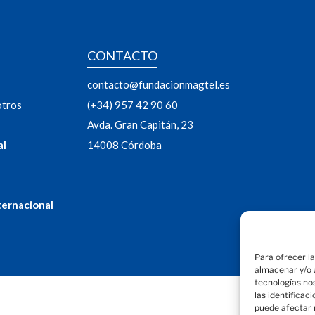
CONTACTO
contacto@fundacionmagtel.es
otros
(+34) 957 42 90 60
Avda. Gran Capitán, 23
al
14008 Córdoba
ternacional
Para ofrecer l
almacenar y/o a
tecnologías no
las identificac
puede afectar 