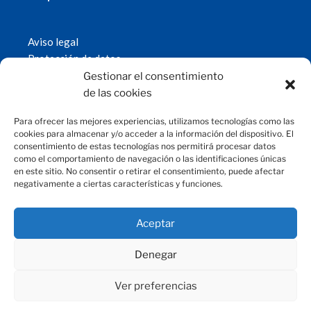
Aviso legal
Protección de datos
Política de cookies
Gestionar el consentimiento
© 2019 Fundación Magtel.
de las cookies
magtel.es
Para ofrecer las mejores experiencias, utilizamos tecnologías como las
cookies para almacenar y/o acceder a la información del dispositivo. El
consentimiento de estas tecnologías nos permitirá procesar datos
CONTACTO
como el comportamiento de navegación o las identificaciones únicas
en este sitio. No consentir o retirar el consentimiento, puede afectar
negativamente a ciertas características y funciones.
fundacion@magtel.es
(+34) 957 42 90 60
Parque Empresarial Las Quemadas
Aceptar
C/Gabriel Ramos Bejarano, 114
14014 Córdoba
Denegar
Ver preferencias