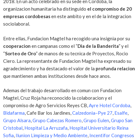
2018. En un acto celebrado en su sede en Cordoba, la
organizacion humanitaria ha distinguido
el compromiso de 20
empresas cordobesas
en este ambito y en el de la integracion
sociolaboral.
Entre ellas, Fundacion Magtel ha recogido una insignia por su
cooperacion
en campanas como el “
Dia de la Banderita
” y el
“
Sorteo de Oro
” de manos de su tecnica de Proyectos, Rocio
Ciero. La representante de Fundacion Magtel ha expresado su
agradecimiento y ha destacado el valor de la
profunda relacion
que mantienen ambas instituciones desde hace anos.
Ademas del trabajo desarrollado en comun con Fundacion
Magtel, Cruz Roja ha reconocido la colaboracion y el
compromiso de Agro Servicios Reyes CB,
Ayre Hotel Cordoba
,
Bidafarma
, Cafe Bar los Jardines,
Calzedonia–Pye 27
,
Esalfe
,
Grupo Alsara
,
Grupo Cabezas Romero
,
Grupo Eulen
,
Grupo San
Cristobal
,
Hospital La Arruzafa
,
Hospital Universitario Reina
Sofia
,
Ilunion Limpieza y Medio Ambiente
,
Incentifor Congresos