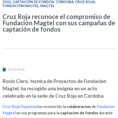
2015
,
CAPTACIÓN DE FONDOS
,
CÓRDOBA
,
CRUZ ROJA
,
FUNDACIÓN MAGTEL
,
MAGTEL
Cruz Roja reconoce el compromiso de
Fundación Magtel con sus campañas de
captación de fondos
13/11/2018
Roc
i
o Ciero, t
e
cnica de Proyectos de Fundaci
o
n
Magtel, ha recogido una insignia en un acto
celebrado en la sede de Cruz Roja en C
o
rdoba
Cruz Roja Espanola
ha reconocido la
colaboracion
de
Fundacion
Magte
l
en sus programas para la
captacion de fondos
durante