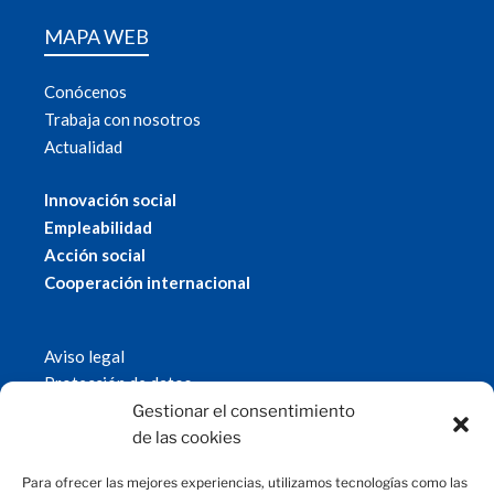
MAPA WEB
Conócenos
Trabaja con nosotros
Actualidad
Innovación social
Empleabilidad
Acción social
Cooperación internacional
Aviso legal
Protección de datos
Política de cookies
Gestionar el consentimiento
© 2019 Fundación Magtel.
de las cookies
magtel.es
Para ofrecer las mejores experiencias, utilizamos tecnologías como las