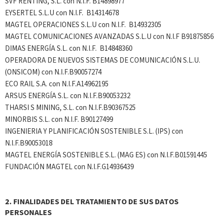
SVF RENTING, S.L. con N.I.F. B14898977
EYSERTEL S.L.U con N.I.F. B14314678
MAGTEL OPERACIONES S.L.U con N.I.F. B14932305
MAGTEL COMUNICACIONES AVANZADAS S.L.U con N.I.F B91875856
DIMAS ENERGÍA S.L. con N.I.F. B14848360
OPERADORA DE NUEVOS SISTEMAS DE COMUNICACIÓN S.L.U.
(ONSICOM) con N.I.F.B90057274
ECO RAIL S.A. con N.I.F.A14962195
ARSUS ENERGÍA S.L. con N.I.F.B90053232
THARSI S MINING, S.L. con N.I.F.B90367525
MINORBIS S.L. con N.I.F. B90127499
INGENIERIA Y PLANIFICACIÓN SOSTENIBLE S.L. (IPS) con
N.I.F.B90053018
MAGTEL ENERGÍA SOSTENIBLE S.L. (MAG ES) con N.I.F.B01591445
FUNDACIÓN MAGTEL con N.I.F.G14936439
2.
FINALIDADES DEL TRATAMIENTO DE SUS DATOS
PERSONALES