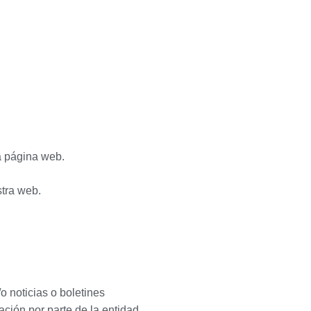
la página web.
stra web.
o noticias o boletines
ación por parte de la entidad.