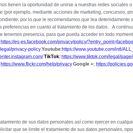
ios tienen la oportunidad de unirse a nuestras redes sociales 
te (por ejemplo, mediante acciones de marketing, concursos, pr
spondiente, por lo que le recomendamos que lea detenidamente 
s preferencias en cuanto al tratamiento de los datos.
A continua
 que tenemos presencia, para que pueda acceder en todo momento 
:
https://es-es.facebook.com/privacy/policy/?entry_point=faceb
/legal/privacy-policy
Youtube
:
https://www.youtube.com/intl/AL
center.instagram.com/
TikTok:
https://www.tiktok.com/legal/page
:
https://www.flickr.com/help/privacy
Google +:
https://policies.
ratamiento de sus datos personales así como ejercer en cualqui
icitar que se limite el tratamiento de sus datos personales, opon