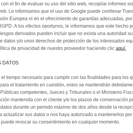
con el fin de evaluar su uso del sitio web, recopilar informes sob
io web. Le informamos que el uso de Google puede conllevar Tran
ón Europea ni en el ofrecimiento de garantías adecuadas, por 
RGPD. A los efectos oportunos, le informamos que este hecho pu
riesgos derivados pueden incluir que no exista una autoridad s
e datos y/o unos derechos de protección de los interesados equi
ítica de privacidad de nuestro proveedor haciendo clic
aquí.
S DATOS
l tiempo necesario para cumplir con las finalidades para los q
para el tratamiento en cuestión, estos se mantendrán debidame
úblicas competentes, Jueces y Tribunales o el Ministerio Fisca
ación mantenida con el cliente y/o los plazos de conservación p
s datos durante un periodo máximo de dos años desde la recep
 actualizar sus datos o nos haya autorizado a mantenerlos por
ue puede revocar su consentimiento en cualquier momento.