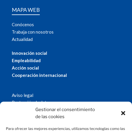
MAPA WEB
Conócenos
Trabaja con nosotros
Actualidad
Innovación social
Empleabilidad
Acción social
Cooperación internacional
Aviso legal
Protección de datos
Política de cookies
Gestionar el consentimiento
© 2019 Fundación Magtel.
de las cookies
magtel.es
Para ofrecer las mejores experiencias, utilizamos tecnologías como las