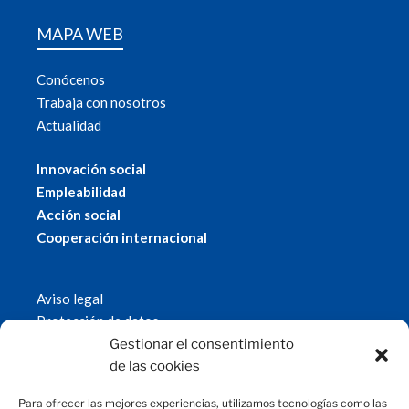
MAPA WEB
Conócenos
Trabaja con nosotros
Actualidad
Innovación social
Empleabilidad
Acción social
Cooperación internacional
Aviso legal
Protección de datos
Política de cookies
Gestionar el consentimiento
© 2019 Fundación Magtel.
de las cookies
magtel.es
Para ofrecer las mejores experiencias, utilizamos tecnologías como las