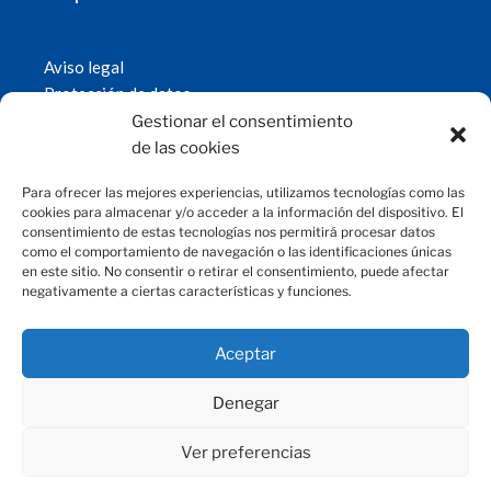
Aviso legal
Protección de datos
Política de cookies
Gestionar el consentimiento
© 2019 Fundación Magtel.
de las cookies
magtel.es
Para ofrecer las mejores experiencias, utilizamos tecnologías como las
cookies para almacenar y/o acceder a la información del dispositivo. El
consentimiento de estas tecnologías nos permitirá procesar datos
CONTACTO
como el comportamiento de navegación o las identificaciones únicas
en este sitio. No consentir o retirar el consentimiento, puede afectar
negativamente a ciertas características y funciones.
fundacion@magtel.es
(+34) 957 42 90 60
Parque Empresarial Las Quemadas
Aceptar
C/Gabriel Ramos Bejarano, 114
14014 Córdoba
Denegar
Ver preferencias